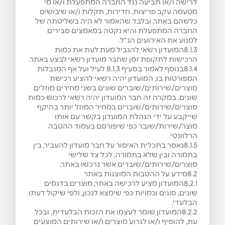
דרישה ו/או תביעה נגד החברה המתפעלת ו/או מי
מטעמה עקב פריצות, חדירות, תקלות ו/או שיבושים
כלשהם באתר, ובלבד שהאמור לא היה בשליטתה של
החברה המתפעלת והיא נקטה במאמצים סבירים
למנוע את האירועים הנ"ל.
8.1.3המועדון רשאי להגביל מעת לעת את כמות
הרכישות לתקופת זמן שחבר מועדון רשאי לבצע באתר.
8.1.4בנוסף לאמור בסעיף ‎8.1.3 לעיל ועל אף המגבלות
המפורטות בו, המועדון יהיה רשאי להציע רכישת
מוצרים/שירותים/שוברים שונים בשני מחירים מוזלים
שונים. במקרה זה חבר המועדון יהיה רשאי לרכוש כמות
מוצרים/שירותים/שוברים במחיר המוזל יותר בהיקף
שייקבע על ידי הנהלת המועדון בקשר עם אותו
מוצר/שירות/שובר כפי שיפורסם בעמוד ההטבה
הרלוונטי.
8.1.5נאסר בתכלית האיסור על חבר מועדון להעביר, בין
בתמורה ובין שלא בתמורה, לכל צד שלישי
מוצרים/שירותים/שוברים אשר נרכשו באתר.
8.2מידע על ההטבות המוצגות באתר
8.2.1המועדון מציע לרכישה באתר, מוצרים בדגמים
שונים, סוגים וכמויות כפי שימצא לנכון, ולפי שיקול דעתו
הבלעדי.
8.2.2המועדון שומר לעצמו את הזכות הבלעדית, ובכל
עת, להוסיף ו/או לגרוע מוצרים ו/או שירותים המוצעים