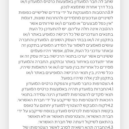
שחב לה חבר המועדון באמצעות כרטיס המועדון ו/או
בכל דרך אחרת שתמצא לנכון.
3.9ההטבות המוענקות על ידי צדדים שלישיים כפופות
לשינויים ועדכונים מתמידים ולהחרגות שונות, דוגמת
"אין כפל מבצעים" או מוצרים ו/או שירותים אשר
ההטבה אינה חלה עליהם. יש להתעדכן כל העת
בתנאים העדכניים של כל רכישה כמופיע באתר ו/או
בתקנון זה ו/או בבתי העסק השונים. המועדון והחברה
עושים מאמצים לשמור על המידע המופיע בתקנון זה
ובאתר עדכני כל העת, אולם, אפשר ויהיו פעמים
ששינויים אשר יערכו בתנאי הרכישה בבית עסק זה או
אחר יתעדכנו באיחור באתר ובתקנון. החברה והמועדון
מסירים כל אחריות בגין פערים ו/או אי התאמות שיהיו,
ככל שיהיו, בין תנאי הרכישה המופיעים באתר ו/או
בתקנון לבין אלה שיהיו בפועל.
4.הצטרפות כחבר מועדון והנפקת כרטיס המועדון
4.1החברות במועדון תהיה באמצעות כרטיס המועדון.
תנאי מקדים להצטרפות למועדון הינה עמידה בתנאי
הזכאות להצטרפות כפי שייקבע על ידי חברת האשראי.
4.2לקוח המבקש להצטרף למועדון יחתום על טופס
בקשת הצטרפות לכרטיס מועדון בנוסח שייקבע על ידי
חברת האשראי, והצטרפותו תאושר או לא תאושר
בהתאם לשיקול דעתה של חברת האשראי.
4.3החברה תהא רשאית לסרב לאשר הצטרפותו של