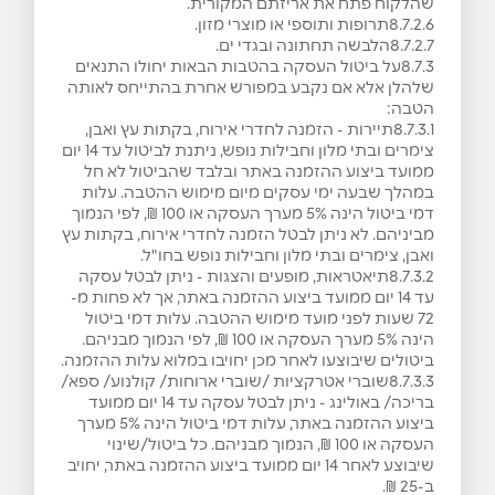
שהלקוח פתח את אריזתם המקורית.
8.7.2.6תרופות ותוספי או מוצרי מזון.
8.7.2.7הלבשה תחתונה ובגדי ים.
8.7.3על ביטול העסקה בהטבות הבאות יחולו התנאים
שלהלן אלא אם נקבע במפורש אחרת בהתייחס לאותה
הטבה:
8.7.3.1תיירות - הזמנה לחדרי אירוח, בקתות עץ ואבן,
צימרים ובתי מלון וחבילות נופש, ניתנת לביטול עד 14 יום
ממועד ביצוע ההזמנה באתר ובלבד שהביטול לא חל
במהלך שבעה ימי עסקים מיום מימוש ההטבה. עלות
דמי ביטול הינה 5% מערך העסקה או 100 ₪, לפי הנמוך
מביניהם. לא ניתן לבטל הזמנה לחדרי אירוח, בקתות עץ
ואבן, צימרים ובתי מלון וחבילות נופש בחו"ל.
8.7.3.2תיאטראות, מופעים והצגות - ניתן לבטל עסקה
עד 14 יום ממועד ביצוע ההזמנה באתר, אך לא פחות מ-
72 שעות לפני מועד מימוש ההטבה. עלות דמי ביטול
הינה 5% מערך העסקה או 100 ₪, לפי הנמוך מבניהם.
ביטולים שיבוצעו לאחר מכן יחויבו במלוא עלות ההזמנה.
8.7.3.3שוברי אטרקציות /שוברי ארוחות/ קולנוע/ ספא/
בריכה/ באולינג - ניתן לבטל עסקה עד 14 יום ממועד
ביצוע ההזמנה באתר, עלות דמי ביטול הינה 5% מערך
העסקה או 100 ₪, הנמוך מבניהם. כל ביטול/שינוי
שיבוצע לאחר 14 יום ממועד ביצוע ההזמנה באתר, יחויב
ב-25 ₪.