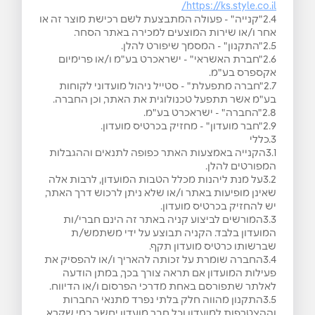
https://ks.style.co.il/
2.4"קנייה" - פעולה המתבצעת לשם רכישת מוצר זה או
אחר ו/או שירות המוצעים למכירה באתר הסחר.
2.5"התקנון" - המסמך שיפורט להלן.
2.6"חברת האשראי" - ישראכרט בע"מ ו/או פרימיום
אקספרס בע"מ.
2.7"חברה מתפעלת" - סטייל ניהול מועדוני לקוחות
בע"מ אשר תתפעל טכנולוגית את האתר, וכן החברה.
2.8"החברה" - ישראכרט בע"מ.
2.9"חבר מועדון" - מחזיק בכרטיס מועדון.
3.כללי
3.1הקנייה באמצעות האתר כפופה לתנאים וההגבלות
המפורטים להלן.
3.2על מנת ליהנות מכלל הטבות המועדון, לרבות אלה
שאינן מופיעות באתר ו/או שלא ניתן לרכוש דרך האתר,
יש להחזיק בכרטיס מועדון.
3.3המורשים לביצוע קניה באתר זה הינם חברי/ות
המועדון בלבד. הקניה תבוצע על ידי משתמש/ת
שברשותו כרטיס מועדון תקף.
3.4החברה שומרת על זכותה להאריך ו/או להפסיק את
פעילות המועדון אם תראה צורך בכך, במתן הודעה
לאלתר שתפורסם באחת מדרכי הפרסום ו/או הדיווח.
3.5התקנון מהווה חלק בלתי נפרד מתנאי החברות
וההצטרפות למועדון וכל חבר מועדון יחשב כמי שקרא