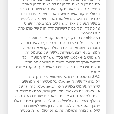
סתירה בין הוראות תקנון זה להוראות תקנון האתר
החיצוני יחולו הוראות תקנון האתר החיצוני. מובהר כי
ביטולי עסקות אשר יבוצעו באתר חיצוני יהיו כפופים
למדיניות הביטולים של אותו אתר חיצוני וכי כל פנייה
בקשר לפעולה ו/או רכישה שבוצעה באתר חיצוני
צריכה להיות מופנית לשירות הלקוחות של אותו אתר.
Cookies 8.9
8.9.1 Cookie הינו קובץ טקסט קטן אשר מועבר
למכשירך על ידי שרת אינטרנט. קובץ זה אינו מהווה
תוכנת מחשב ואין בו את היכולת לקרוא את המידע
המצוי בו, או לבצע פעילות כלשהי על גביו. מטרת
השימוש ב-Cookie היא בכדי ששרתי המועדון יוכלו
לזהות אותך במהירות וביעילות כאשר אתה חוזר
ומשתמש באילו מהשירותים וכאשר הנך מבקר באתרים
אחרים.
8.9.2 בהסכמתך לתנאי השימוש הללו הנך מתיר
למועדון ל"השתיל" Cookie על מכשירך או המחשב
שלך, להשתמש במידע האגור ב-Cookie, ולזהותך על
פיו. באמצעות Cookies המועדון עשוי, בהתאם לשיקול
דעתו, לפרסם מידע אודותיו באתרים שונים בהם תגלוש
(להלן: "ספקי צד שלישי"). במהלך שימושך באתרים אלו
ייתכן וייאסף מידע לגביך והמועדון עשוי לעשות בו
שימוש לצורך התאמת התוכן הפרסומי שיוצג בפנייך