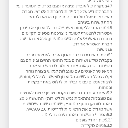
מופיע על גביו.
4.7במקרה של אובדן, גניבה או פגם בכרטיס המועדון, על
החבר להודיע על כך מיידית לחברת האשראי. חברת
האשראי תפעל מול חבר המועדון בהתאם לתנאי
ההתקשרות ביניהם.
4.8מובהר כי ללקוחות אשר יצטרפו למועדון לא תינתן
אפשרות להצטרף למועדוני צרכנות נוספים הקיימים
בחברת האשראי ע"ג כרטיס המועדון, אלא אם הודיעה
חברת האשראי אחרת.
5.נגישות
5.1רשת האינטרנט כבר מזמן הפכה לאמצעי מרכזי
בקבלת מידע ושירותים בכל תחומי החיים וביניהם גם
בשירותי הבנקאות. אתר אינטרנט נגיש הוא אתר
המאפשר לאנשים עם מוגבלות לגלוש בצורה נוחה
וקלה ככלל הגולשים. המועדון מאפשר לכלל לקוחותיו,
לרבות אנשים עם מוגבלויות, לגלוש באתר בקלות
ובנוחות.
5.2האתר עומד בדרישות תקנות שוויון זכויות לאנשים
עם מוגבלות (התאמת נגישות לשירות), התשע"ג 2013.
באתר מותקן תוסף המספק יישומי נגישות שימושיים
אשר מגדילים את התאימות לדרישות WCAG 2.0.
5.3הסדרי הנגישות באתר הינם כדלקמן:
5.3.1שינוי גודל גופנים
5.3.2ניווט מקלדת