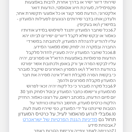
שירותי דיוור ישיר או בדרך אחרת, לרבות באמצעות
פקסימיליה, מערכת חיוג אוטומטי, הודעות דואר
אלקטרוני, הודעת מסר קצר או כל אמצעי תקשורת אחר,
ולעדכן אותו בדבר שירותים הנוגעים לפעילות המועדון -
במישרין ו/או בעקיפין.
6.7ככל שחבר המועדון יתנגד לשימוש במידע אודותיו
כאמור או יבקש שלא לקבל דיוורים ישירים לביתו יהא
עליו להודיע להנהלת המועדון, לכתובתה במשרדי
החברה ובמקרה זה ימחק שמו ממאגר המידע.
6.8ככל שחבר המועדון יהיה מעוניין לחדול מלקבל
הודעות פרסומיות באמצעות הדוא"ל או מסרונים, יהיה
עליו לבקש הסרה אך ורק באופן ולכתובת אשר יפורטו
בהודעת הדוא"ל ו/או המסרון האחרונים שיקבל. מובהר
כי בקשת הסרה מקבלת דוא"ל אינה מסירה את חבר
המועדון מקבלת מסרונים ולהפך.
6.9בכל מקרה מובהר כי כל לקוח יהיה זכאי לפרוש
מהמועדון ורישומו כחבר המועדון יבוטל וימחק תוך 30
יום מיום הודעתו, במכתב רשום, על רצונו כאמור. החזיק
הלקוח כרטיס מועדון, תחשב הודעתו כוויתור על
הטבות שיינתנו על ידי המועדון, כפי שיהיו מעת לעת.
מבלי לגרוע מהאמור לעיל, על כרטיס המועדון
6.10
תחול גם
מדיניות הגנת הפרטיות של י
שראכרט
7.אבטחת מידע
7.1הכניסה לאתר, צפייה ורכישת הטבות באתר