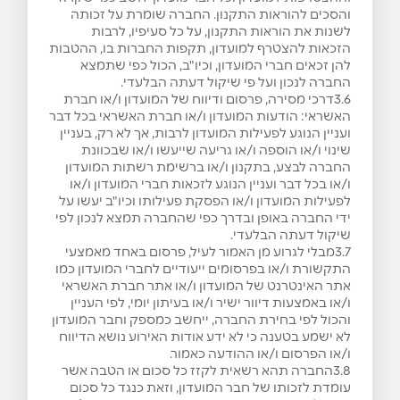
והסכים להוראות התקנון. החברה שומרת על זכותה
לשנות את הוראות התקנון, על כל סעיפיו, לרבות
הזכאות להצטרף למועדון, תקפות החברות בו, ההטבות
להן זכאים חברי המועדון, וכיו"ב, הכול כפי שתמצא
החברה לנכון ועל פי שיקול דעתה הבלעדי.
3.6דרכי מסירה, פרסום ודיווח של המועדון ו/או חברת
האשראי: הודעות המועדון ו/או חברת האשראי בכל דבר
ועניין הנוגע לפעילות המועדון לרבות, אך לא רק, בעניין
שינוי ו/או הוספה ו/או גריעה שייעשו ו/או שבכוונת
החברה לבצע, בתקנון ו/או ברשימת רשתות המועדון
ו/או בכל דבר ועניין הנוגע לזכאות חברי המועדון ו/או
לפעילות המועדון ו/או הפסקת פעילותו וכיו"ב יעשו על
ידי החברה באופן ובדרך כפי שהחברה תמצא לנכון לפי
שיקול דעתה הבלעדי.
3.7מבלי לגרוע מן האמור לעיל, פרסום באחד מאמצעי
התקשורת ו/או בפרסומים ייעודיים לחברי המועדון כמו
אתר האינטרנט של המועדון ו/או אתר חברת האשראי
ו/או באמצעות דיוור ישיר ו/או בעיתון יומי, לפי העניין
והכול לפי בחירת החברה, ייחשב כמספק וחבר המועדון
לא ישמע בטענה כי לא ידע אודות האירוע נושא הדיווח
ו/או הפרסום ו/או ההודעה כאמור.
3.8החברה תהא רשאית לקזז כל סכום או הטבה אשר
עומדת לזכותו של חבר המועדון, וזאת כנגד כל סכום