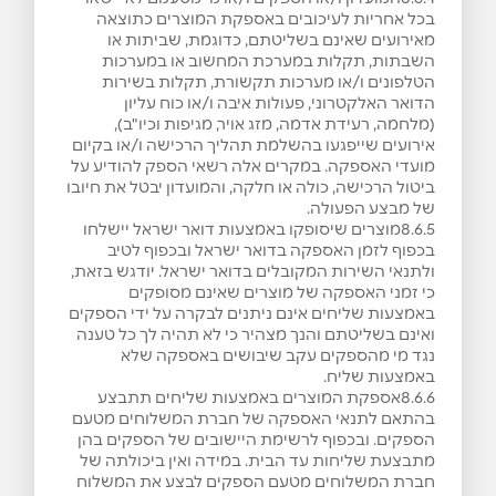
בכל אחריות לעיכובים באספקת המוצרים כתוצאה
מאירועים שאינם בשליטתם, כדוגמת, שביתות או
השבתות, תקלות במערכת המחשוב או במערכות
הטלפונים ו/או מערכות תקשורת, תקלות בשירות
הדואר האלקטרוני, פעולות איבה ו/או כוח עליון
(מלחמה, רעידת אדמה, מזג אויר, מגיפות וכיו"ב),
אירועים שייפגעו בהשלמת תהליך הרכישה ו/או בקיום
מועדי האספקה. במקרים אלה רשאי הספק להודיע על
ביטול הרכישה, כולה או חלקה, והמועדון יבטל את חיובו
של מבצע הפעולה.
8.6.5מוצרים שיסופקו באמצעות דואר ישראל יישלחו
בכפוף לזמן האספקה בדואר ישראל ובכפוף לטיב
ולתנאי השירות המקובלים בדואר ישראל. יודגש בזאת,
כי זמני האספקה של מוצרים שאינם מסופקים
באמצעות שליחים אינם ניתנים לבקרה על ידי הספקים
ואינם בשליטתם והנך מצהיר כי לא תהיה לך כל טענה
נגד מי מהספקים עקב שיבושים באספקה שלא
באמצעות שליח.
8.6.6אספקת המוצרים באמצעות שליחים תתבצע
בהתאם לתנאי האספקה של חברת המשלוחים מטעם
הספקים. ובכפוף לרשימת היישובים של הספקים בהן
מתבצעת שליחות עד הבית. במידה ואין ביכולתה של
חברת המשלוחים מטעם הספקים לבצע את המשלוח