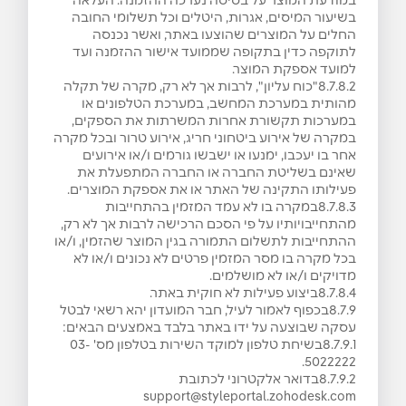
במודעת המוצר על בסיסה נערכה ההזמנה. העלאה
בשיעור המיסים, אגרות, היטלים וכל תשלומי החובה
החלים על המוצרים שהוצעו באתר, ואשר נכנסה
לתוקפה כדין בתקופה שממועד אישור ההזמנה ועד
למועד אספקת המוצר.
8.7.8.2"כוח עליון", לרבות אך לא רק, מקרה של תקלה
מהותית במערכת המחשב, במערכת הטלפונים או
במערכות תקשורת אחרות המשרתות את הספקים,
במקרה של אירוע ביטחוני חריג, אירוע טרור ובכל מקרה
אחר בו יעכבו, ימנעו או ישבשו גורמים ו/או אירועים
שאינם בשליטת החברה או החברה המתפעלת את
פעילותו התקינה של האתר או את אספקת המוצרים.
8.7.8.3במקרה בו לא עמד המזמין בהתחייבות
מהתחייבויותיו על פי הסכם הרכישה לרבות אך לא רק,
ההתחייבות לתשלום התמורה בגין המוצר שהזמין, ו/או
בכל מקרה בו מסר המזמין פרטים לא נכונים ו/או לא
מדויקים ו/או לא מושלמים.
8.7.8.4ביצוע פעילות לא חוקית באתר.
8.7.9בכפוף לאמור לעיל, חבר המועדון יהא רשאי לבטל
עסקה שבוצעה על ידו באתר בלבד באמצעים הבאים:
8.7.9.1בשיחת טלפון למוקד השירות בטלפון מס' 03-
5022222.
8.7.9.2בדואר אלקטרוני לכתובת
support@styleportal.zohodesk.com