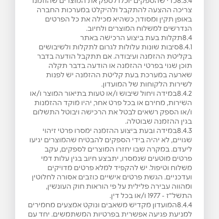
8.3.4כדי שהספקים יוכלו לספק את המוצרים שהוזמנו
צריכה ההצעה להתקבל ולהיקלט במערכות החברה
באופן תקין ומסודר, כשהיא מכילה את כל הפרטים
הנדרשים למשלוח המוצרים ולחיוב.
8.4תקלות בעת ביצוע הרכישה באתר
8.4.1סיבות שונות עלולות לגרום לתקלות ולשיבושים
בקליטת ההזמנה ועיבודה. אם תתקבל הודעה בדבר
תוכן שגוי בפרטי ההזמנה או הודעה בדבר תקלה
שארעה במערכת בעת קליטת ההזמנה יש לפנות
לשירות הלקוחות של המועדון.
8.4.2במידה ויחול שיבוש ו/או טעות בתיאור המוצר ו/או
השירות, מחירם או בכל פרט אחר, יהיו מוקד ההזמנות
ו/או הספק רשאים לבטל את הרכישה ויבוטל התשלום
בגין ההזמנה שבוטלה.
8.4.3במידה ובעת ביצוע ההזמנה ימסרו פרטי זיהוי
שגויים, לא יהיה בידי הספקים להבטיח שהמוצרים יגיעו
ליעדם. במקרה שבו יחזרו המוצרים לספקים, עקב
פרטים מוטעים שנמסרו, יתבצע חיוב בגין עלות דמי
משלוח וטיפול. יש להקפיד למלא פרטים מדויקים
ועדכניים. הגשת פרטים אישיים כוזבים אסורה לחלוטין
ומהווה עבירה פלילית על פי הוראות חוק העונשין,
התשל"ז - 1977 ו/או בכל דין.
8.4.4המועדון מקדיש משאבים ונוקט אמצעים מחמירים
למניעת פגיעה אפשרית בפרטיות המשתמשים. יחד עם