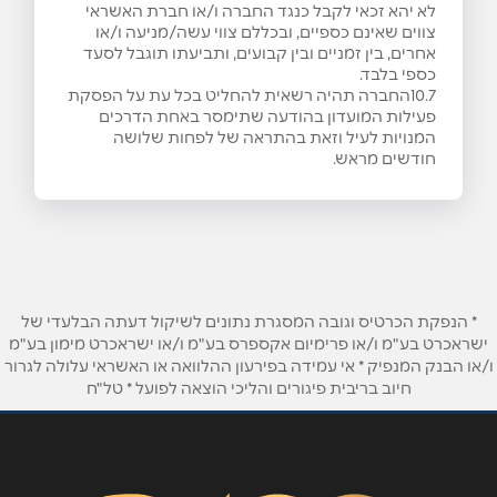
לא יהא זכאי לקבל כנגד החברה ו/או חברת האשראי
צווים שאינם כספיים, ובכללם צווי עשה/מניעה ו/או
אחרים, בין זמניים ובין קבועים, ותביעתו תוגבל לסעד
כספי בלבד.
10.7החברה תהיה רשאית להחליט בכל עת על הפסקת
פעילות המועדון בהודעה שתימסר באחת הדרכים
המנויות לעיל וזאת בהתראה של לפחות שלושה
חודשים מראש.
* הנפקת הכרטיס וגובה המסגרת נתונים לשיקול דעתה הבלעדי של
ישראכרט בע"מ ו/או פרימיום אקספרס בע"מ ו/או ישראכרט מימון בע"מ
ו/או הבנק המנפיק * אי עמידה בפירעון ההלוואה או האשראי עלולה לגרור
חיוב בריבית פיגורים והליכי הוצאה לפועל * טל"ח