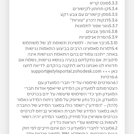
5.3.3פונט קריא
5.3.4קו תחתון לקישורים
5.3.5סמן קישורים עם צבע רקע
5.3.6לנקות זיכרון "עוגיות"
5.3.7גווני אפור לתמונות
5.3.8הפוך צבעים
5.3.9הסרת אנימציות
5.3.10כיבוי אורות - למשיכת תשומת לב של משתמש
5.4למרות מאמצינו הרבים בביצוע התאמות נגישות
באתר, ייתכנו עמודים בהם התאמת הנגישות אינה
מיטבית. אם נתקלתם בבעיה בנושא נגישות, נשמח אם
תדווחו לנו ואנחנו נדאג לתקנה בהקדם. לדיווח לחצו
כאן >>> support@styleportal.zohodesk.com
6.פרטיות
6.1הפרטים שימסרו על ידי חברי המועדון עם
הצטרפותם למועדון וכן המידע שייאסף אודות חברי
המועדון תוך כדי השימוש שיעשה על ידם בכרטיס
המועדון, וכן כל נתון שיופק על סמך ניתוח המידע כאמור
(להלן – "המידע") יישמר כולו במאגר המידע של החברה
ו/או במאגר המידע של חברת האשראי (ביחס לכרטיס
ככרטיס אשראי) וכל מחזיק במאגר המידע יהיה רשאי
לעשות בו שימוש עפ"י הוראות כל דין.
6.2מובהר לחברי המועדון כי הם אינם חייבים לפי חוק
הגנת הפרטיות, התשמ"א-1981, למסור פרטים אלה