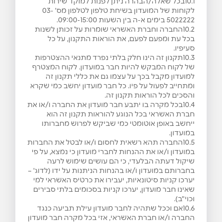
10.1בכל שאלה/הבהרה ניתן לפנות למוקד שירות
לקוחות של המועדון בשיחת טלפון לטלפון מס' 03-
5022222 בימים א-ה בין השעות 09:00-15:00.
10.2החברה וחברת האשראי שומרות על זכותן לשנות
בכל עת ומפעם לפעם, את הוראות התקנון, על כל
סעיפיו.
10.3תקנון זה הינו חלק בלתי נפרד מתנאי ההצטרפות
של לקוח המבקש להיות חבר במועדון. לקוח המצטרף
למועדון מקבל בכך על עצמו גם את כללי תקנון זה
ומתחייב לפעול על פיו. כל חבר מועדון יחשב כמי שקרא
והסכים לכל הוראות תקנון זה.
10.4בכל מקרה בו יתבע חבר מועדון את החברה ו/או את
חברת האשראי בכל הנוגע להוראות תקנון זה הוא
ייחשב באופן אוטומטי כמי שביקש לפרוש מחברותו
במועדון.
10.5החברה תהא רשאית לחסום ו/או לבטל את החברות
במועדון ו/או את ההנחות לחברי מועדון כי נמצא, על פי
שיקול דעתה הבלעדי, כי הם עושים שימוש לרעה
בחברותם במועדון ו/או בהנחות הניתנות על ידו (לדוג' –
יערכו קניות סיטונאיות, יעבירו את כרטיס האשראי למי
שאינו חבר מועדון, יערכו קניות בסכומים בלתי סבירים
וכוי"ב).
10.6אם וככל שתהיה לחבר מועדון עילת תביעה כנגד
החברה ו/או חברת האשראי, אזי בכל מקרה חבר מועדון