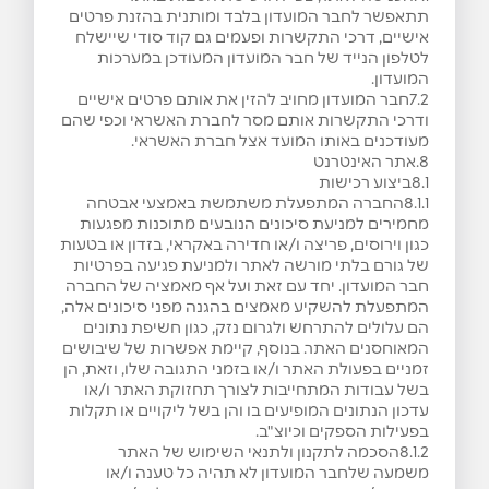
תתאפשר לחבר המועדון בלבד ומותנית בהזנת פרטים
אישיים, דרכי התקשרות ופעמים גם קוד סודי שיישלח
לטלפון הנייד של חבר המועדון המעודכן במערכות
המועדון.
7.2חבר המועדון מחויב להזין את אותם פרטים אישיים
ודרכי התקשרות אותם מסר לחברת האשראי וכפי שהם
מעודכנים באותו המועד אצל חברת האשראי.
8.אתר האינטרנט
8.1ביצוע רכישות
8.1.1החברה המתפעלת משתמשת באמצעי אבטחה
מחמירים למניעת סיכונים הנובעים מתוכנות מפגעות
כגון וירוסים, פריצה ו/או חדירה באקראי, בזדון או בטעות
של גורם בלתי מורשה לאתר ולמניעת פגיעה בפרטיות
חבר המועדון. יחד עם זאת ועל אף מאמציה של החברה
המתפעלת להשקיע מאמצים בהגנה מפני סיכונים אלה,
הם עלולים להתרחש ולגרום נזק, כגון חשיפת נתונים
המאוחסנים האתר. בנוסף, קיימת אפשרות של שיבושים
זמניים בפעולת האתר ו/או בזמני התגובה שלו, וזאת, הן
בשל עבודות המתחייבות לצורך תחזוקת האתר ו/או
עדכון הנתונים המופיעים בו והן בשל ליקויים או תקלות
בפעילות הספקים וכיוצ"ב.
8.1.2הסכמה לתקנון ולתנאי השימוש של האתר
משמעה שלחבר המועדון לא תהיה כל טענה ו/או