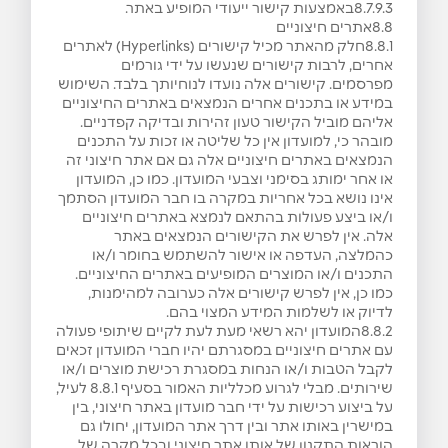
8.7.9.3באמצעות קישור ייעודי המופיע באתר.
8.8אתרים חיצוניים
8.8.1חלק מהאתר מכיל קישורים (Hyperlinks) לאתרים
אחרים, לרבות קישורים שנעשו על ידי גורמים
מפרסמים. קישורים אלה נועדו לנוחיותך בלבד. השימוש
במידע או בתכנים אחרים הנמצאים באתרים החיצוניים
אליהם מוביל הקישור טעון זהירות ובדיקה קפדניים.
מובהר כי, למועדון אין כל שליטה או זכות על התכנים
הנמצאים באתרים חיצוניים אלה גם אם אתר חיצוני זה
או אחר ימותג בסימני וצבעי המועדון. כמו כן, המועדון
אינו נושא בכל אחריות במקרה בו חבר המועדון הסתמך
ו/או ביצע פעולות בהתאם לנמצא באתרים חיצוניים
אלה. אין לפרש את הקישורים הנמצאים באתר
כהמלצה, העדפה או אישור להשתמש בחומר ו/או
התכנים ו/או המוצרים המופיעים באתרים החיצוניים.
כמו כן, אין לפרש קישורים אלה כערובה למהימנות,
לדיוק או לשלמות המידע המצוי בהם.
8.8.2המועדון יהא רשאי מעת לעת לקיים שיתופי פעולה
עם אתרים חיצוניים במסגרתם יהיו חברי המועדון זכאים
לקבל הטבות ו/או הנחות במסגרת רכישת מוצרים ו/או
שירותים. מבלי לגרוע מכלליות האמור בסעיף ‎8.8.1 לעיל,
על ביצוע רכישות על ידי חבר מועדון באתר חיצוני, בין
במישרין באותו אתר ובין דרך אתר המועדון, יחולו גם
הוראות התקנון של אותו אתר חיצוני ובכל מקרה של