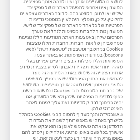
לנושאים המעניינים אותך ואינו מזהה אותך ספציפית.
המועדון אינו אחראי לתפעול האתרים של ספקי צד
שלישי או לתוכן המוצע בהם. מדובר באתרים עצמאיים
לחלוטין. על כן, מומלץ יהיה לעיין במסמכי מדיניות
הפרטיות של כל אחד מהאתרים של ספקי צד שלישי.
המועדון מתיר לחברות מסוימות לנהל את מערך
הפרסום שלהן באמצעות האתר. המודעות הללו מגיעות
ממחשביהן של אותן חברות. החברות הללו מציבות
Cookies במחשבך ומשבצות "משואות רשת" (web
beacons) במודעות הפרסומת, או באתר עצמו.
המשוואות הללו מכילות קבצים גרפיים זעירים בעלי
מזהה ייחודי אשר תפקידו לאבחן ולסייע בצבירת מידע
אודות הצפייה והשימוש באתר. המידע הזה נועד
להתאים את התוכן הפרסומי שיוצג בפנייך לנושאים
המעניינים אותך ואינו מזהה אותך ספציפית. השימוש
של החברות המפרסמות ב-Cookies ובמשואות רשת,
כפוף למדיניות הפרטיות שלהן ולא של המועדון. אם
יהיה ברצונך לבדוק מדיניות זאת עליך לפנות לאתר
האינטרנט שלהן.
8.9.3במידה והנך מעדיף לחסום קבצי Cookies במהלך
גלישתך באתר, יש באפשרותך לשנות את הגדרות
הדפדפן בו אתה משתמש לאופן בו הוא יבקש את
אישורך בכל פעם באופן פרטני, או לחילופין לסרב להם
באופן גורף. היה ואינך יודע כיצד לעשות זאת, יש