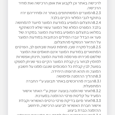
לרכישה באתר וכן לקבוע את אופן הרכישה ואת מחיר
הרכישה.
8.2.3המוצרים המשתתפים באתר זה ומחיריהם יהיו
בתוקף לגבי המלאי הקיים בלבד.
8.2.4התצלום המופיע במודעת המוצר מיועד להמחשה
בלבד. המפרט המלא של המוצר עשוי שלא להשתקף
במלואו בתצלום המופיע במודעת המוצר. במקרה של
פער או הבדל יגברו המילים הכתובות במודעת המוצר
על התיאור הנשקף מהתצלום.
8.2.5בכל מקרה שבו, מחמת טעות שבתום לב, הפרטים
המתוארים במודעת המוצר אינם תואמים את המוצר
שלשם מכירתו פורסמה מודעת המוצר, תינתן אפשרות
למזמין לבחור בין קבלת המוצר הקיים כפי שניתן לספקו
בפועל, לבין קבלת כל הסכומים שנגבו ממנו על חשבון
המוצר, וזו תהא תרופתו היחידה.
8.3תהליך ההזמנה ומימושה
8.3.1הגביה מהרוכשים באתר תבוצע ע"י החברה
המתפעלת.
8.3.2לאחר שהזמנה בוצעה יונפק ע"י האתר אישור
המעיד על קליטת פרטי ההזמנה במערכת.
8.3.3לאחר סיום בדיקת פרטי כרטיס האשראי וקבלת
אישור חברת האשראי לביצוע הרכישה, תיחשב
ההזמנה כברת ביצוע.