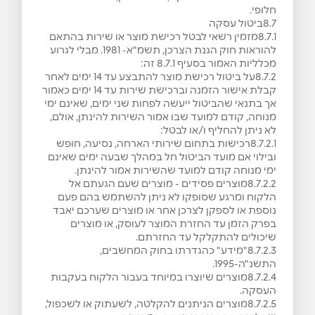
חלופי.
8.7ביטול עסקה
8.7.1מזמין רשאי לבטל רכישת מוצר או שירות בהתאם
להוראות חוק הגנת הצרכן, תשמ"א- 1981. מבלי לגרוע
מכלליות האמור בסעיף ‎8.7.1 זה:
8.7.2על ביטול רכישת מוצר להתבצע עד 14 ימים לאחר
קבלת אישור הזמנה וברכישת שירות עד 14 ימים כאמור
אך בתנאי שהביטול ייעשה לפחות שני ימים, שאינם ימי
מנוחה, קודם למועד שבו אמור השירות להינתן, אולם,
לא ניתן להחליף ו/או לבטל:
8.7.2.1רכישות בתחום שירותי הארחה, נסיעה, חופש
ובילוי אם מועד הביטול חל במהלך שבעה ימים שאינם
ימי מנוחה קודם למועד שהשירות אמור להינתן.
8.7.2.2מוצרים פסידים - מוצרים שעם הגעתם אל
הלקוח ומרגע שסופקו לא ניתן להשתמש בהם פעם
נוספת או לספקן לצרכן אחר או מוצרים שערכם יאבד
בפרק הזמן עד החזרת המוצר לעוסק, או מוצרים
שיכולים להתקלקל עד החזרתם.
8.7.2.3"מידע" כהגדרתו בחוק המחשבים,
התשנ"ה-1995.
8.7.2.4מוצרים שיוצרו במיוחד בעבור הלקוח בעקבות
העסקה.
8.7.2.5מוצרים הניתנים להקלטה, לשעתוק או לשכפול,