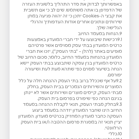
באפשרותך לבדוק את סדר התהליך בלשונית העזרה
של הדפדפן בו אתה משתמש. שים לב כי אם תשבית
את קבצי ה-Cookies יתכן כי זה יהווה פגיעה במתן
שירותים ונתונים אחרים אודות העדפותיך והרגלי
הגלישה שלך.
9.הנחות במעמד החיוב
9.1רכישות שיבוצעו על ידי חברי המועדון באמצעות
כרטיס המועדון בבתי עסק מסוימים אשר פרטיהם
מופיעים באתר (להלן – "בתי העסק"), יזכו את חברי
המועדון בהנחות במעמד החיוב, כלומר, סכום החיוב של
כרטיס המועדון בגין עסקה שתבוצע בבתי העסק יישא
הנחה בשיעור מסוים כפי שתהא מעת לעת ושיעורה
יפורסם.
9.2על אף שככלל ברוב בתי העסק ההנחה חלה על כלל
המוצרים והשירותים הנמכרים בבית העסק, בחלק
מבתי העסק, קיימים מוצרים ושירותים אשר לא יינתן
בגינם הנחה כפי שיפורט בפרסום בית העסק.
9.3בחלק מבתי העסק, תנאי לקבלת ההנחה במעמד
החיוב הינו שחבר המועדון יזדהה במעמד ביצוע
העסקה כחבר מועדון המחזיק בכרטיס מועדון. המועדון
יציין תנאי זה במסגרת פרסום ההטבה ו/או בית העסק
הרלוונטי.
10.כללי