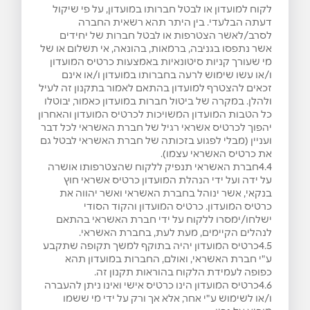
לקוח למועדון או לבטל חברותו במועדון, על פי שיקול
דעתה הבלעדי. בין היתר תהא רשאית החברה
לסרב/לאשר הצטרפות או לבטל חברות של יחידים
אשר נתפסו בגניבה, ברמאות, בהונאה, אי תשלום או של
מי שעורך קניות סיטונאיות באמצעות כרטיס המועדון
ו/או עשו שימוש לרעה בחברותו במועדון ו/או אינם
זכאים להצטרף למועדון בהתאם לאמור בתקנון זה לעיל
ולהלן. במקרה של ביטול חברות במועדון כאמור, יבוטלו
כל הטבות המועדון המשויכות לכרטיס המועדון והאחרון
יהפוך לכרטיס אשראי רגיל של חברת האשראי לכל דבר
ועניין (מבלי לפגוע בזכותה של חברת האשראי לבטל גם
את כרטיס האשראי עצמו).
4.4חברת האשראי תנפיק ללקוח שהצטרפותו אושרה
על ידה ועל ידי הנהלת המועדון כרטיס אשראי חוץ
בנקאי, אשר ינוהל בחברת האשראי ואשר יהווה את
כרטיס המועדון. כרטיס המועדון והקוד הסודי
ישלחו/ימסרו ללקוח על ידי חברת האשראי בהתאם
לנהלים הקיימים, מעת לעת, בחברת האשראי.
4.5כרטיס המועדון יהיה בתוקף למשך תקופה שתקבע
ע"י חברת האשראי, ואולם, החברות במועדון תהא
כפופה לעמידת הלקוח בהוראות תקנון זה.
4.6כרטיס המועדון הינו כרטיס אישי ואינו ניתן להעברה
ו/או לשימוש ע"י אחר, אלא אך ורק על ידי מי ששמו