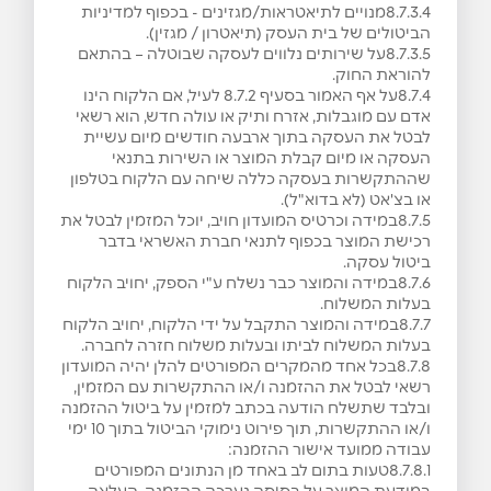
8.7.3.4מנויים לתיאטראות/מגזינים - בכפוף למדיניות
הביטולים של בית העסק (תיאטרון / מגזין).
8.7.3.5על שירותים נלווים לעסקה שבוטלה – בהתאם
להוראת החוק.
8.7.4על אף האמור בסעיף ‎8.7.2 לעיל, אם הלקוח הינו
אדם עם מוגבלות, אזרח ותיק או עולה חדש, הוא רשאי
לבטל את העסקה בתוך ארבעה חודשים מיום עשיית
העסקה או מיום קבלת המוצר או השירות בתנאי
שההתקשרות בעסקה כללה שיחה עם הלקוח בטלפון
או בצ'אט (לא בדוא"ל).
8.7.5במידה וכרטיס המועדון חויב, יוכל המזמין לבטל את
רכישת המוצר בכפוף לתנאי חברת האשראי בדבר
ביטול עסקה.
8.7.6במידה והמוצר כבר נשלח ע"י הספק, יחויב הלקוח
בעלות המשלוח.
8.7.7במידה והמוצר התקבל על ידי הלקוח, יחויב הלקוח
בעלות המשלוח לביתו ובעלות משלוח חזרה לחברה.
8.7.8בכל אחד מהמקרים המפורטים להלן יהיה המועדון
רשאי לבטל את ההזמנה ו/או ההתקשרות עם המזמין,
ובלבד שתשלח הודעה בכתב למזמין על ביטול ההזמנה
ו/או ההתקשרות, תוך פירוט נימוקי הביטול בתוך 10 ימי
עבודה ממועד אישור ההזמנה:
8.7.8.1טעות בתום לב באחד מן הנתונים המפורטים