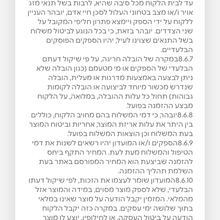
עד לבית הלקוח מכל סיבה שהיא, לרבות בשל תנאי מזג
אויר ו/או מצב בטחוני העלול לסכן חיי אדם, יובהר העניין
ללקוח על ידי הספק ויימצא פתרון חליפי המקובל על
שני הצדדים. יובהר בזאת, כי בכל הנוגע לביטול משלוח
בשל התנאים שצוינו לעיל, יהיו הספקים הפוסקים
הבלעדיים.
8.6.7במקרה של הובלה חריגה, על פי שיקול דעתם
הבלעדי של הספקים או מי מטעמם (כגון הובלה שלא
ניתן לבצעה באמצעות מדרגות או מעלית, הובלה
שנדרש מכשור מיוחד לביצועה או הובלה לקומות
גבוהות) תחול כל עלות ההובלה, במלואה, על הלקוח
מבצע ההזמנה בפועל.
8.6.8יובהר, כי דמי המשלוח בהם מחויב הלקוח, כוללים
בין היתר את עלות אריזת המוצר, אחריות וביטוח המוצר
בעת המשלוח וכן הוצאות המשלוח בפועל.
8.6.9הספקים ו/או המועדון יהיו רשאים לשנות את דמי
הטיפול והמשלוח מעת לעת. המחיר התקף ביחס
להזמנה שביצעת הוא המחיר המפורסם באתר בעת
השלמת תהליך ההזמנה.
8.6.10המועדון שומר לעצמו את הזכות, לפי שיקול דעתו
הבלעדי, שלא לספק מוצר מסוים, במידה והמוצר אזל
מהמלאי. המזמין יקבל הודעה על מוצר שאינו במלאי
בתוך שלושה ימי עסקים. במקרה כזה יקבל הלקוח
הודעה על ביטול העסקה, או לחילופין, יוצע לו מוצר