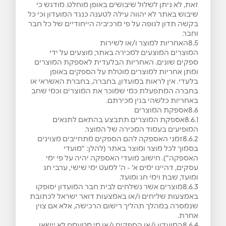
זאת, לא ניתן לשלול שיבושים באופן מוחלט. מודגש כי
שיבוש באתר לא יהווה עילה לטענה כנגד המועדון וכי כל
בקשה תדון לגופה על פי מרכיביה הייחודיים של כל חבר
וחבר.
8.5האחריות למוצר ו/או לשירות
המוצרים המוצעים למכירה באתר, מוצעים על ידי
ספקים שונים. האחריות הבלעדית לאספקת המוצרים
ומתן אחריות למוצרים מוטלת על הספקים באופן
בלעדי. אין לראות במועדון, בחברה, בחברת האשראי או
בחברה המתפעלת כמי שמוכר את המוצרים וכמי שחב
באחריות כלשהי בגין מכירתם.
8.6אספקת המוצרים
8.6.1אספקת המוצרים תתבצע בהתאם לתנאים
המופיעים בעמוד המכירה של המוצר.
8.6.2זמני האספקה להם הספקים מתחייבים מצוינים
בסמוך לכל מוצר ומוצר באתר (להלן: "מועדי
האספקה"). חישוב מועדי האספקה יהיה על פי ימי
עסקים, דהיינו ימים א' - ה' למעט ימי שישי, ערבי חג
ומועד, שבת וימי חג ומועד.
8.6.3מוצרים אשר נשלחים לבית חבר המועדון יסופקו
באמצעות שליחים ו/או באמצעות דואר ישראל לכתובת
שנמסרה במהלך תהליך רישום הרכישה, אלא אם צוין
אחרת.
8.6.4המועדון ו/או הספקים ו/או מי מטעמם לא יישאו