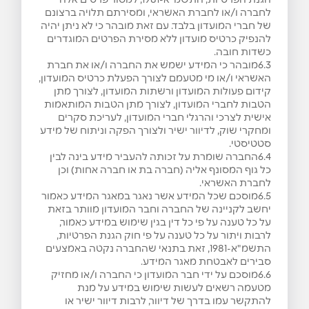
לחברה ו/או לחברת האשראי, ומסירתם תלויה ברצונם
של חברי המועדון בלבד. עם זאת מובהר כי לא ניתן יהיה
להנפיק כרטיס מועדון ללא מסירת הפרטים המוגדרים
כשדות חובה.
6.3מובהר כי המידע ישמש את החברה ו/או את חברת
האשראי ו/או מי מטעמם לצורך הפעלת כרטיס המועדון,
קידום פעולות המועדון ורשתות המועדון, לצורך מתן
הטבות לחברי המועדון, לצורך מתן הטבות המותאמות
אישית לצרכי והרגלי חברי המועדון, לעריכת סקרים
ומחקרי שוק, לדיוור ישיר ולצורך הפקה וניתוח של מידע
סטטיסטי.
6.4החברה שומרת על זכותה להעביר מידע בינה לבין
כל גוף המסונף אליה (חברה בת או חברה אחות) וכן
לחברת האשראי.
6.5מוסכם שכל המידע אשר נאגר במאגר המידע כאמור
יחשב לקניינה של החברה וחבר המועדון מוותר בזאת
על כל טענה על פי כל דין בגין שימוש במידע כאמור,
לרבות ויתור על כל טענה על פי חוק הגנת הפרטיות,
התשמ"א-1981, זאת בתנאי שהחברה נקטה באמצעים
סבירים לאבטחת מאגר המידע.
6.6מוסכם על ידי חבר המועדון כי החברה ו/או מחזיק
מטעמה רשאים לעשות שימוש במידע על מנת
להתקשר עמו בדרך של דיוור, לרבות דיוור ישיר או